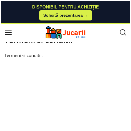
DISPONIBIL PENTRU ACHIZIȚIE
Solicită prezentarea →
Acasă
Termeni si conditii
Meniu principal
Termeni si conditii
Categorii
Termeni si conditii.
Acasă
Listă de dorințe
Contact
Blog
Autentificare